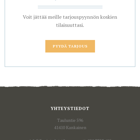
Voit jättää meille tarjouspyynnön koskien
tilaisuuttasi.
PYYDÄ TARJOUS
YHTEYSTIEDOT
Tauluntie 596
41410 Kankainen