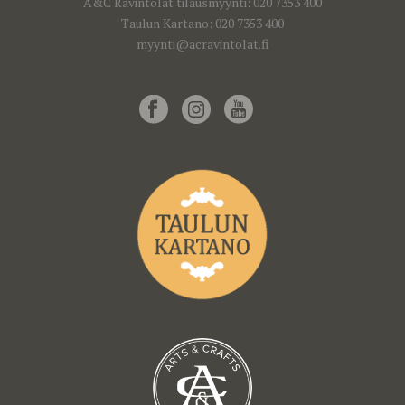
A&C Ravintolat tilausmyynti: 020 7353 400
Taulun Kartano: 020 7353 400
myynti@acravintolat.fi