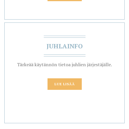
JUHLAINFO
Tärkeää käytännön tietoa juhlien järjestäjälle.
LUE LISÄÄ