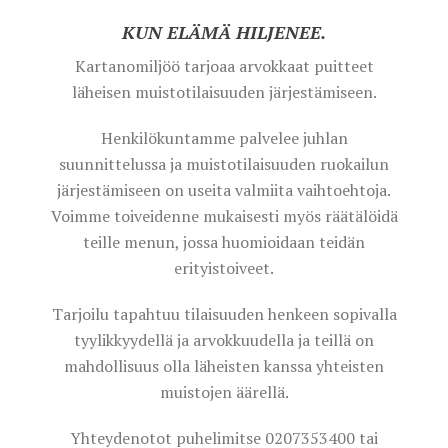
KUN ELÄMÄ HILJENEE.
Kartanomiljöö tarjoaa arvokkaat puitteet
läheisen muistotilaisuuden järjestämiseen.
Henkilökuntamme palvelee juhlan
suunnittelussa ja muistotilaisuuden ruokailun
järjestämiseen on useita valmiita vaihtoehtoja.
Voimme toiveidenne mukaisesti myös räätälöidä
teille menun, jossa huomioidaan teidän
erityistoiveet.
Tarjoilu tapahtuu tilaisuuden henkeen sopivalla
tyylikkyydellä ja arvokkuudella ja teillä on
mahdollisuus olla läheisten kanssa yhteisten
muistojen äärellä.
Yhteydenotot puhelimitse 0207353400 tai