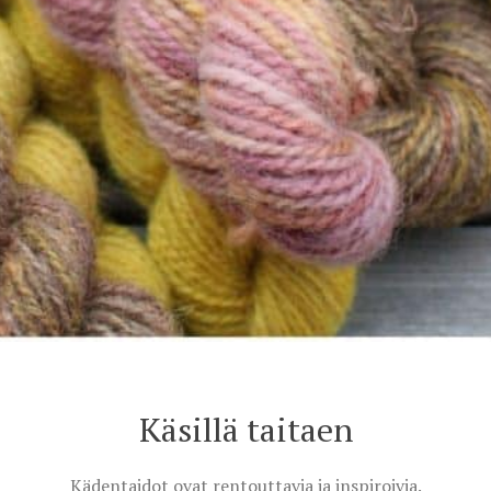
Käsillä taitaen
Kädentaidot ovat rentouttavia ja inspiroivia.