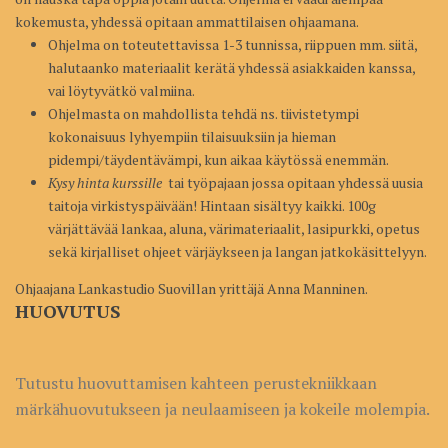
kokemusta, yhdessä opitaan ammattilaisen ohjaamana.
Ohjelma on toteutettavissa 1-3 tunnissa, riippuen mm. siitä,
halutaanko materiaalit kerätä yhdessä asiakkaiden kanssa,
vai löytyvätkö valmiina.
Ohjelmasta on mahdollista tehdä ns. tiivistetympi
kokonaisuus lyhyempiin tilaisuuksiin ja hieman
pidempi/täydentävämpi, kun aikaa käytössä enemmän.
Kysy hinta kurssille
tai työpajaan jossa opitaan yhdessä uusia
taitoja virkistyspäivään! Hintaan sisältyy kaikki. 100g
värjättävää lankaa, aluna, värimateriaalit, lasipurkki, opetus
sekä kirjalliset ohjeet värjäykseen ja langan jatkokäsittelyyn.
Ohjaajana Lankastudio Suovillan yrittäjä Anna Manninen.
HUOVUTUS
Tutustu huovuttamisen kahteen perustekniikkaan
märkähuovutukseen ja neulaamiseen ja kokeile molempia.