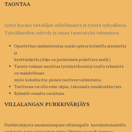
TAONTAA
Lyhyt kuvaus taiteilijan arkielämästä ja työstä nykyaikana.
Työvälineiden esittely ja oman taontatyön tekeminen
Opastettua raudantaontaa sepän opissa kolmella alasimella
ja
kenttäahjolla (Ahjo on perinteinen poljettava malli.)
Taonta voidaan suorittaa työnäytöksenä ja osalla ryhmästä
on mahdollisuus
myös kokeilla itse pienen tuotteen valmistusta.
Tuotteena voi olla esim. riipus, takonaula seinäkoukku tms.
Ryhmille ennalta varattuna
VILLALANGAN PURKKIVÄRJÄYS
Purkkivärjäystä suomenlampaan villalangalle kasvimateriaaleilla
on hauska tapa oppia jotain uutta. Ohjelma ei vaadi aiempaa