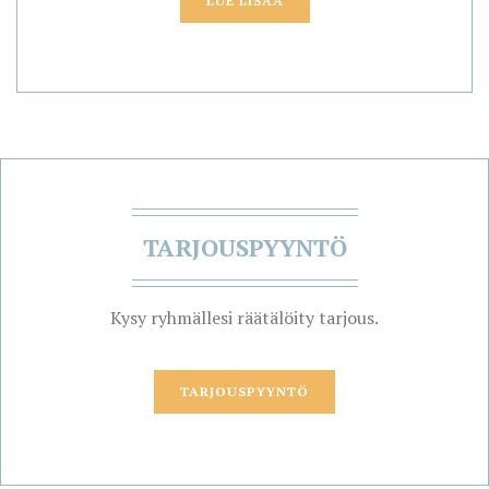
LUE LISÄÄ
TARJOUSPYYNTÖ
Kysy ryhmällesi räätälöity tarjous.
TARJOUSPYYNTÖ