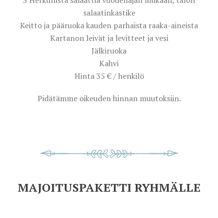
3 Herkullista salaattia vuodenajan mukaan, talon
salaatinkastike
Keitto ja pääruoka kauden parhaista raaka-aineista
Kartanon leivät ja levitteet ja vesi
Jälkiruoka
Kahvi
Hinta 35 € / henkilö
Pidätämme oikeuden hinnan muutoksiin.
MAJOITUSPAKETTI RYHMÄLLE