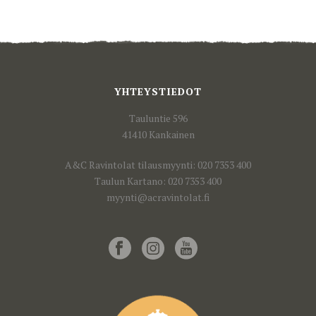
YHTEYSTIEDOT
Tauluntie 596
41410 Kankainen
A&C Ravintolat tilausmyynti: 020 7353 400
Taulun Kartano: 020 7353 400
myynti@acravintolat.fi