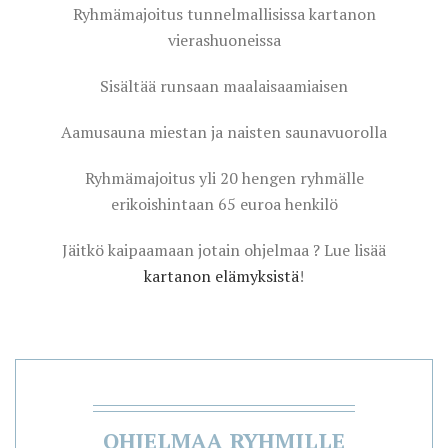
Ryhmämajoitus tunnelmallisissa kartanon
vierashuoneissa
Sisältää runsaan maalaisaamiaisen
Aamusauna miestan ja naisten saunavuorolla
Ryhmämajoitus yli 20 hengen ryhmälle
erikoishintaan 65 euroa henkilö
Jäitkö kaipaamaan jotain ohjelmaa ? Lue lisää
kartanon elämyksistä
!
OHJELMAA RYHMILLE