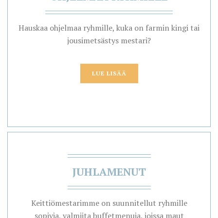
Hauskaa ohjelmaa ryhmille, kuka on farmin kingi tai
jousimetsästys mestari?
LUE LISÄÄ
JUHLAMENUT
Keittiömestarimme on suunnitellut ryhmille
sopivia, valmiita buffetmenuja, joissa maut