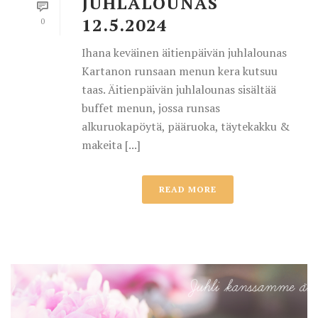
JUHLALOUNAS
12.5.2024
0
Ihana keväinen äitienpäivän juhlalounas
Kartanon runsaan menun kera kutsuu
taas. Äitienpäivän juhlalounas sisältää
buffet menun, jossa runsas
alkuruokapöytä, pääruoka, täytekakku &
makeita [...]
READ MORE