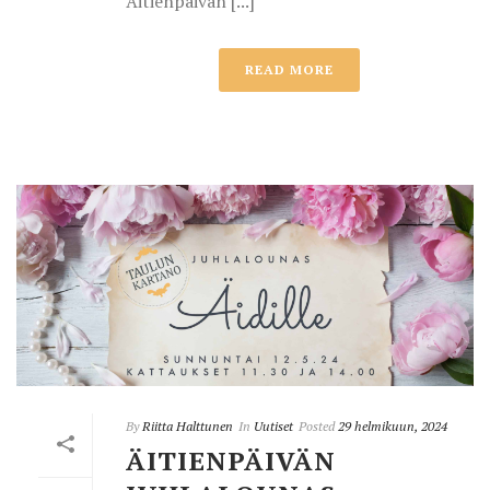
Äitienpäivän [...]
READ MORE
By
Riitta Halttunen
In
Uutiset
Posted
29 helmikuun, 2024
ÄITIENPÄIVÄN