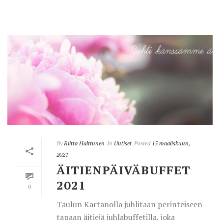
By
Riitta Halttunen
In
Uutiset
Posted
15 maaliskuun,
2021
ÄITIENPÄIVÄBUFFET
2021
0
Taulun Kartanolla juhlitaan perinteiseen
tapaan äitiejä juhlabuffetilla, joka