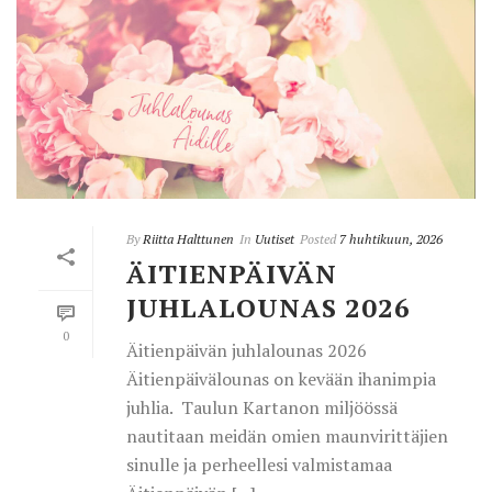
By
Riitta Halttunen
In
Uutiset
Posted
7 huhtikuun, 2026
ÄITIENPÄIVÄN
JUHLALOUNAS 2026
0
Äitienpäivän juhlalounas 2026
Äitienpäivälounas on kevään ihanimpia
juhlia. Taulun Kartanon miljöössä
nautitaan meidän omien maunvirittäjien
sinulle ja perheellesi valmistamaa