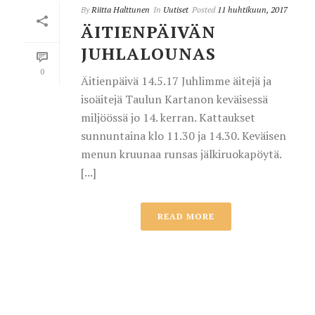
By
Riitta Halttunen
In
Uutiset
Posted
11 huhtikuun, 2017
ÄITIENPÄIVÄN
JUHLALOUNAS
0
Äitienpäivä 14.5.17 Juhlimme äitejä ja
isoäitejä Taulun Kartanon keväisessä
miljöössä jo 14. kerran. Kattaukset
sunnuntaina klo 11.30 ja 14.30. Keväisen
menun kruunaa runsas jälkiruokapöytä.
[...]
READ MORE