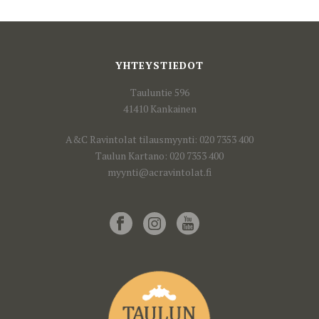
YHTEYSTIEDOT
Tauluntie 596
41410 Kankainen
A&C Ravintolat tilausmyynti: 020 7353 400
Taulun Kartano: 020 7353 400
myynti@acravintolat.fi