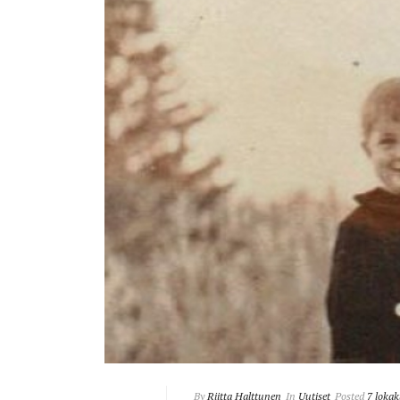
By
Riitta Halttunen
In
Uutiset
Posted
7 loka