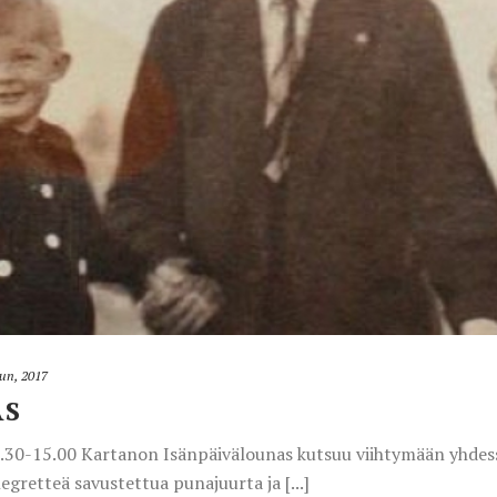
uun, 2017
AS
1.30-15.00 Kartanon Isänpäivälounas kutsuu viihtymään yhdess
gretteä savustettua punajuurta ja [...]