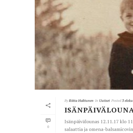
By
Riitta Halttunen
In
Uutiset
Posted
3 elok
ISÄNPÄIVÄLOUN
Isänpäivälounas 12.11.17 klo 1
0
salaattia ja omena-balsamicovine