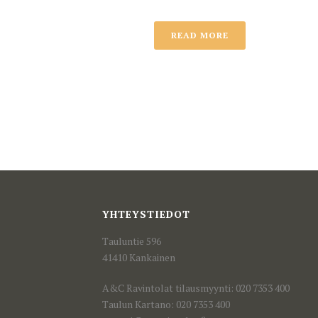
READ MORE
YHTEYSTIEDOT
Tauluntie 596
41410 Kankainen
A&C Ravintolat tilausmyynti: 020 7353 400
Taulun Kartano: 020 7353 400