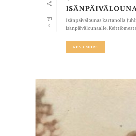
ISÄNPÄIVÄLOUNAS
Isänpäivälounas kartanolla Juhl
0
isänpäivälounaalle. Keittiömesta
READ MORE