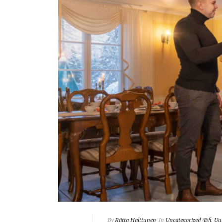
By
Riitta Halttunen
In
Uncategorized @fi
,
Uut