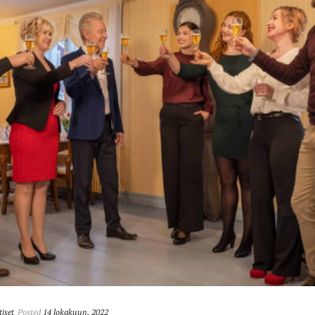
iset
Posted
14 lokakuun, 2022