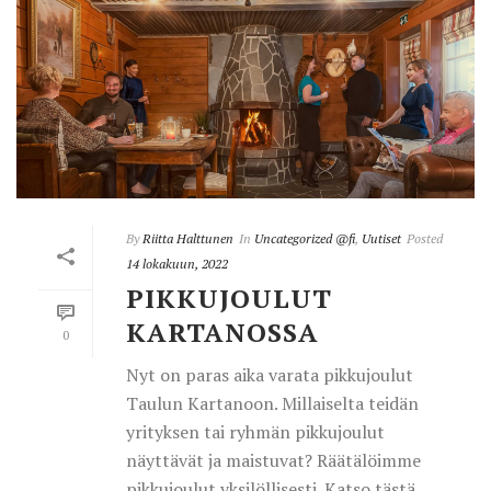
By
Riitta Halttunen
In
Uncategorized @fi
,
Uutiset
Posted
14 lokakuun, 2022
PIKKUJOULUT
KARTANOSSA
0
Nyt on paras aika varata pikkujoulut
Taulun Kartanoon. Millaiselta teidän
yrityksen tai ryhmän pikkujoulut
näyttävät ja maistuvat? Räätälöimme
pikkujoulut yksilöllisesti. Katso tästä