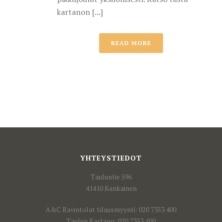
kartanon [...]
READ MORE
YHTEYSTIEDOT
Tauluntie 596
41410 Kankainen
A&C Ravintolat tilausmyynti: 020 7353 400
Taulun Kartano: 020 7353 400