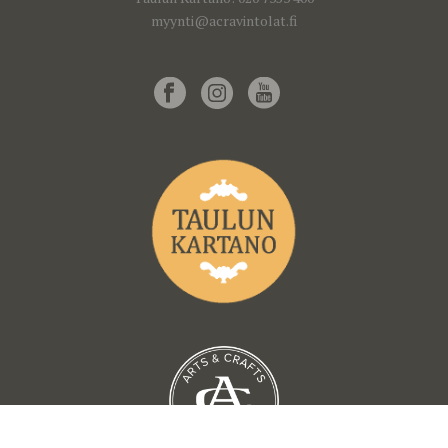
myynti@acravintolat.fi