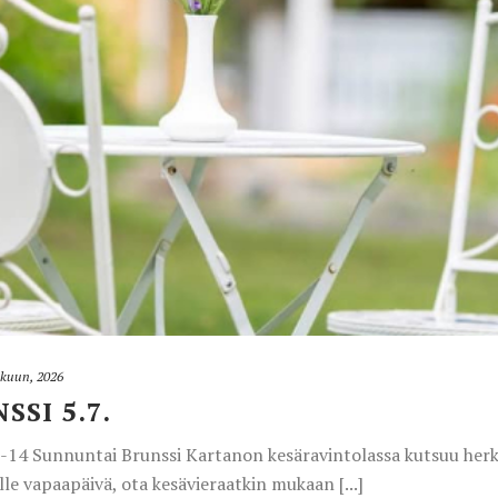
äkuun, 2026
SI 5.7.
30-14 Sunnuntai Brunssi Kartanon kesäravintolassa kutsuu he
le vapaapäivä, ota kesävieraatkin mukaan [...]