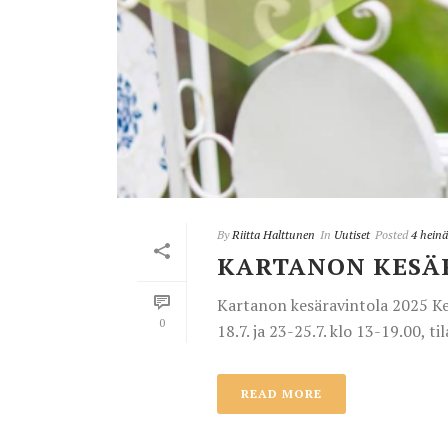
By
Riitta Halttunen
In
Uutiset
Posted
4 hein
KARTANON KESÄ
Kartanon kesäravintola 2025 Kes
0
18.7. ja 23-25.7. klo 13-19.00, tila
READ MORE