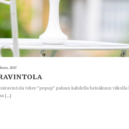
äkuun, 2025
RAVINTOLA
äravintola tekee ”popup” paluun kahdella heinäkuun viikolla ke
a [...]