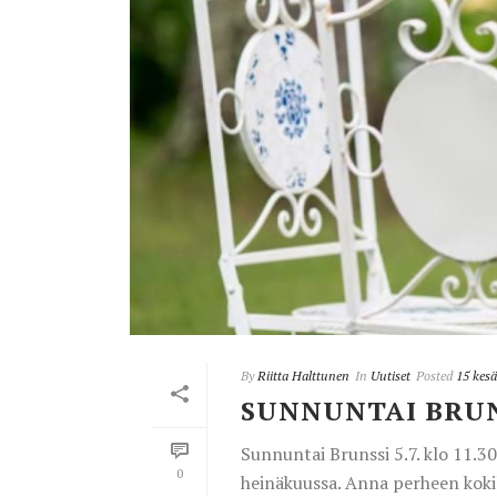
By
Riitta Halttunen
In
Uutiset
Posted
15 kes
SUNNUNTAI BRUNS
Sunnuntai Brunssi 5.7. klo 11.
0
heinäkuussa. Anna perheen kokil