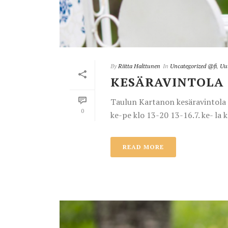
By
Riitta Halttunen
In
Uncategorized @fi
,
Uut
KESÄRAVINTOLA 
Taulun Kartanon kesäravintola a
0
ke-pe klo 13-20 13-16.7. ke- la kl
READ MORE