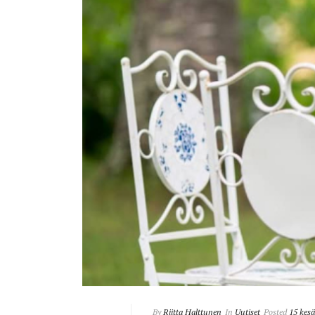
By
Riitta Halttunen
In
Uutiset
Posted
15 kes