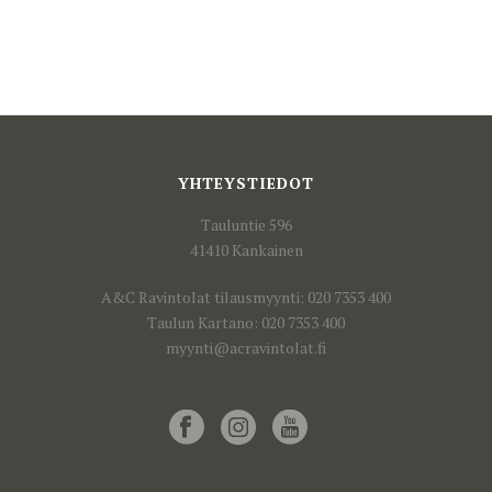
YHTEYSTIEDOT
Tauluntie 596
41410 Kankainen
A&C Ravintolat tilausmyynti: 020 7353 400
Taulun Kartano: 020 7353 400
myynti@acravintolat.fi