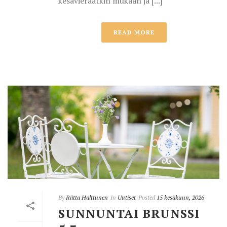
kesävieraatkin mukaan ja [...]
READ MORE
By
Riitta Halttunen
In
Uutiset
Posted
15 kesäkuun, 2026
SUNNUNTAI BRUNSSI