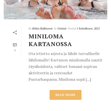
By
Riitta Halttunen
In
Uutiset
Posted
1 heinäkuun, 2021
MINILOMA
KARTANOSSA
0
Ota irtiotto arjesta ja lähde turvalliselle
lähilomalle! Kartanon minilomalla nautit
täysihoidosta, valitset lomaasi sopivan
aktiviteetin ja rentoudut
Puutarhaspassa. Miniloma sopii [...]
READ MORE