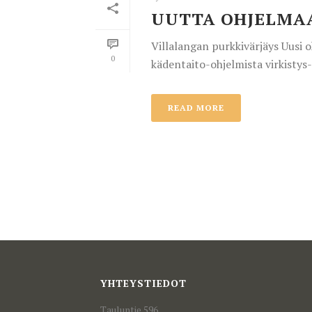
UUTTA OHJELMAA
Villalangan purkkivärjäys Uusi oh
0
kädentaito-ohjelmista virkistys- j
READ MORE
YHTEYSTIEDOT
Tauluntie 596