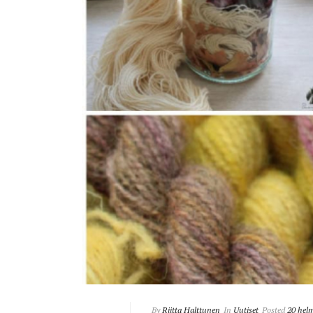
By
Riitta Halttunen
In
Uutiset
Posted
20 hel