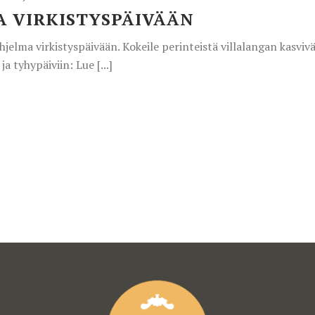
 VIRKISTYSPÄIVÄÄN
jelma virkistyspäivään. Kokeile perinteistä villalangan kasvivär
a tyhypäiviin: Lue [...]