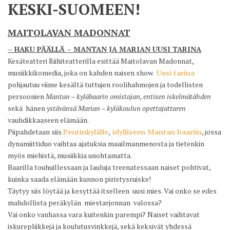
KESKI-SUOMEEN!
MAITOLAVAN MADONNAT
–
HAKU
PÄÄLLÄ – MANTAN JA MARIAN UUSI TARINA
Kesäteatteri Riihiteatterilla esittää Maitolavan Madonnat,
musiikkikomedia, joka on kahden naisen show.
Uusi tarina
pohjautuu viime kesältä tuttujen roolihahmojen ja todellisten
persoonien
Mantan – kyläbaarin omistajan, entisen iskelmätähden
sekä hänen
ystävänsä Marian – kyläkoulun opettajattaren
vauhdikkaaseen elämään.
Piipahdetaan siis
Pentinkylälle
,
idylliseen Mantan baariin
, jossa
dynamiittiduo vaihtaa ajatuksia maailmanmenosta ja tietenkin
myös miehistä, musiikkia unohtamatta.
Baarilla touhuillessaan ja lauluja treenatessaan naiset pohtivat,
kuinka saada elämään kunnon piristysruiske!
Täytyy siis löytää ja kesyttää itselleen uusi mies. Vai onko se edes
mahdollista peräkylän miestarjonnan valossa?
Vai onko vanhassa vara kuitenkin parempi? Naiset vaihtavat
iskurepliikkejä ja koulutusvinkkejä, sekä keksivät yhdessä