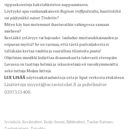
vippaskonsteja kakslahkeisten nappaamiseen.
Löytyykö apu vanhanaikaisesti
Reginan treffipalstalta, baaritiskiltä
vai päätyvätkö naiset Tinderiin?
Miten käy kun molemmat ihastuvatkin vahingossa samaan
mieheen?
Kestääkö ystävyys vai hajoaako lauluduo mustasukkaisuuden ja
eripuran myötä? Se on varmaa, että tästä parivaljakosta ei
tälläkään kertaa vauhtia ja vaarallisia tilanteita puutu!
Ohjelman musiikki kuljettaa draamakaarta tukevasti eteenpäin.
Luvassa on taattuja helmiä ja iskusävelmiä eri vuosikymmeniltä
sekä tuttuja Meijun hittejä.
LUE LISÄÄ
näytösaikatauluista ja osta jo liput verkosta etukäteen.
Lisätietoja myynti@acravintolat.fi ja puhelimitse
0207353400.
Jyväskylä
Kesäteatteri
Keski-Suomi
Riihiteatteri
Taulun Kartano
,
,
,
,
,
Taulunkartano
Toivakka
,