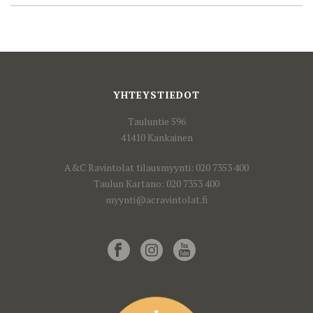
YHTEYSTIEDOT
Tauluntie 596
41410 Kankainen
A&C Ravintolat tilausmyynti: 020 7353 400
Taulun Kartano: 020 7353 400
myynti@acravintolat.fi