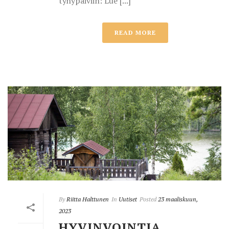
tyhypäiviin: Lue [...]
READ MORE
By
Riitta Halttunen
In
Uutiset
Posted
23 maaliskuun,
2023
HYVINVOINTIA