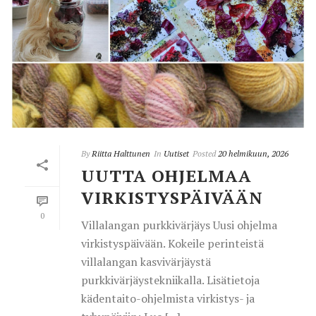
By
Riitta Halttunen
In
Uutiset
Posted
20 helmikuun, 2026
UUTTA OHJELMAA
VIRKISTYSPÄIVÄÄN
0
Villalangan purkkivärjäys Uusi ohjelma
virkistyspäivään. Kokeile perinteistä
villalangan kasvivärjäystä
purkkivärjäystekniikalla. Lisätietoja
kädentaito-ohjelmista virkistys- ja