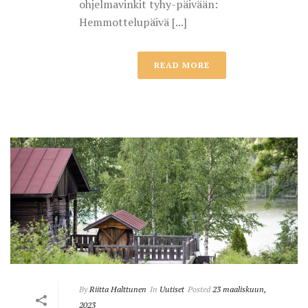
ohjelmavinkit tyhy-päivään:
Hemmottelupäivä [...]
READ MORE
By
Riitta Halttunen
In
Uutiset
Posted
23 maaliskuun,
2023