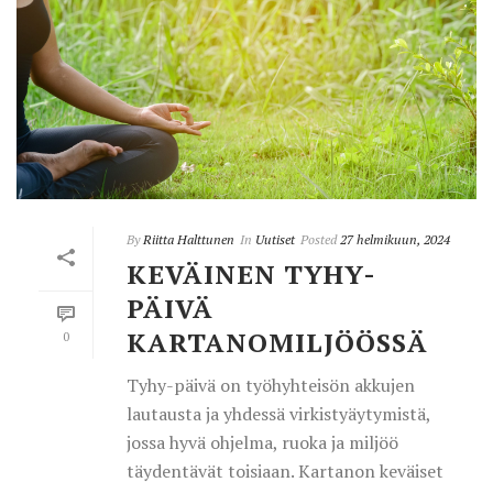
By
Riitta Halttunen
In
Uutiset
Posted
27 helmikuun, 2024
KEVÄINEN TYHY-
PÄIVÄ
KARTANOMILJÖÖSSÄ
0
Tyhy-päivä on työhyhteisön akkujen
lautausta ja yhdessä virkistyäytymistä,
jossa hyvä ohjelma, ruoka ja miljöö
täydentävät toisiaan. Kartanon keväiset