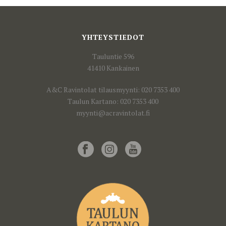
YHTEYSTIEDOT
Tauluntie 596
41410 Kankainen
A&C Ravintolat tilausmyynti: 020 7353 400
Taulun Kartano: 020 7353 400
myynti@acravintolat.fi