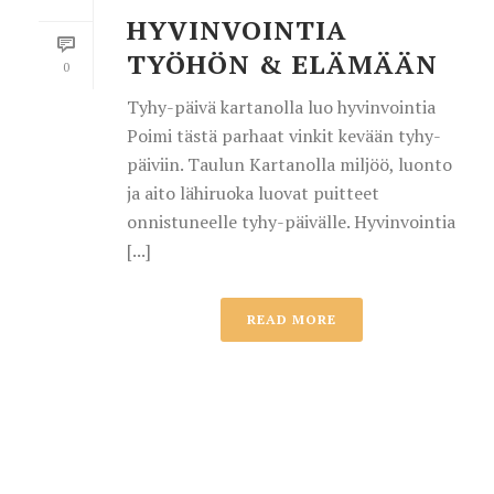
HYVINVOINTIA
TYÖHÖN & ELÄMÄÄN
0
Tyhy-päivä kartanolla luo hyvinvointia
Poimi tästä parhaat vinkit kevään tyhy-
päiviin. Taulun Kartanolla miljöö, luonto
ja aito lähiruoka luovat puitteet
onnistuneelle tyhy-päivälle. Hyvinvointia
[...]
READ MORE