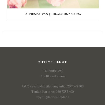
ÄITIENPÄIVÄN JUHLALOUNAS 2026
YHTEYSTIEDOT
Tauluntie 596
41410 Kankainen
A&C Ravintolat tilausmyynti: 020 7353 400
Taulun Kartano: 020 7353 400
myynti@acravintolat.fi