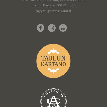
Taulun Kartano: 020 7353 400
myynti@acravintolat.fi