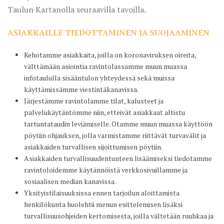
Taulun Kartanolla seuraavilla tavoilla.
ASIAKKAILLE TIEDOTTAMINEN JA SUOJAAMINEN
Kehotamme asiakkaita, joilla on koronaviruksen oireita,
välttämään asiointia ravintolassamme muun muassa
infotaululla sisääntulon yhteydessä sekä muissa
käyttämissämme viestintäkanavissa.
Järjestämme ravintolamme tilat, kalusteet ja
palvelukäytäntömme niin, etteivät asiakkaat altistu
tartuntataudin leviämiselle. Otamme muun muassa käyttöön
pöytiin ohjauksen, jolla varmistamme riittävät turvavälit ja
asiakkaiden turvallisen sijoittumisen pöytiin.
Asiakkaiden turvallisuudentunteen lisäämiseksi tiedotamme
ravintoloidemme käytännöistä verkkosivuillamme ja
sosiaalisen median kanavissa.
Yksityistilaisuuksissa ennen tarjoilun aloittamista
henkilökunta huolehtii menun esittelemisen lisäksi
turvallisuusohjeiden kertomisesta, joilla vältetään ruuhkaa ja