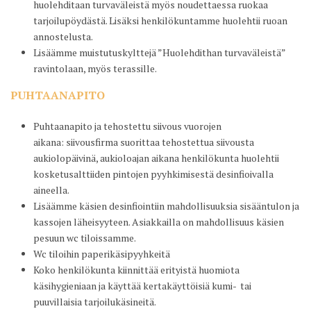
huolehditaan turvaväleistä myös noudettaessa ruokaa
tarjoilupöydästä. Lisäksi henkilökuntamme huolehtii ruoan
annostelusta.
Lisäämme muistutuskylttejä ”Huolehdithan turvaväleistä”
ravintolaan, myös terassille.
PUHTAANAPITO
Puhtaanapito ja tehostettu siivous vuorojen
aikana: siivousfirma suorittaa tehostettua siivousta
aukiolopäivinä, aukioloajan aikana henkilökunta huolehtii
kosketusalttiiden pintojen pyyhkimisestä desinfioivalla
aineella.
Lisäämme käsien desinfiointiin mahdollisuuksia sisääntulon ja
kassojen läheisyyteen. Asiakkailla on mahdollisuus käsien
pesuun wc tiloissamme.
Wc tiloihin paperikäsipyyhkeitä
Koko henkilökunta kiinnittää erityistä huomiota
käsihygieniaan ja käyttää kertakäyttöisiä kumi- tai
puuvillaisia tarjoilukäsineitä.