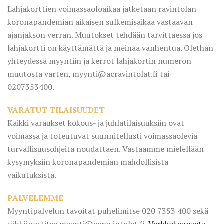
Lahjakorttien voimassaoloaikaa jatketaan ravintolan
koronapandemian aikaisen sulkemisaikaa vastaavan
ajanjakson verran. Muutokset tehdään tarvittaessa jos
lahjakortti on käyttämättä ja meinaa vanhentua. Olethan
yhteydessä myyntiin ja kerrot lahjakortin numeron
muutosta varten, myynti@acravintolat.fi tai
0207353400.
VARATUT TILAISUUDET
Kaikki varaukset kokous- ja juhlatilaisuuksiin ovat
voimassa ja toteutuvat suunnitellusti voimassaolevia
turvallisuusohjeita noudattaen. Vastaamme mielellään
kysymyksiin koronapandemian mahdollisista
vaikutuksista.
PALVELEMME
Myyntipalvelun tavoitat puhelimitse 020 7353 400 sekä
sähköpostitse myynti@acravintolat.fi.
Verkkokaupasta