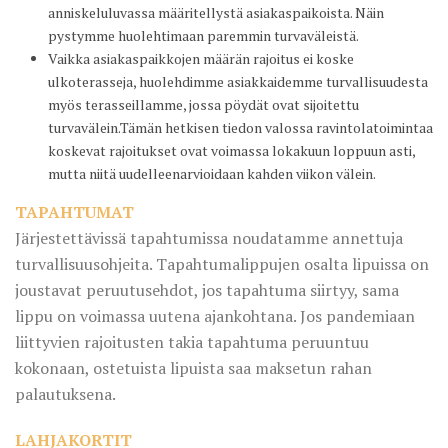
anniskeluluvassa määritellystä asiakaspaikoista. Näin
pystymme huolehtimaan paremmin turvaväleistä.
Vaikka asiakaspaikkojen määrän rajoitus ei koske
ulkoterasseja, huolehdimme asiakkaidemme turvallisuudesta
myös terasseillamme, jossa pöydät ovat sijoitettu
turvavälein.Tämän hetkisen tiedon valossa ravintolatoimintaa
koskevat rajoitukset ovat voimassa lokakuun loppuun asti,
mutta niitä uudelleenarvioidaan kahden viikon välein.
TAPAHTUMAT
Järjestettävissä tapahtumissa noudatamme annettuja
turvallisuusohjeita. Tapahtumalippujen osalta lipuissa on
joustavat peruutusehdot, jos tapahtuma siirtyy, sama
lippu on voimassa uutena ajankohtana. Jos pandemiaan
liittyvien rajoitusten takia tapahtuma peruuntuu
kokonaan, ostetuista lipuista saa maksetun rahan
palautuksena.
LAHJAKORTIT