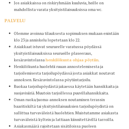
Jos asiakkaissa on riskiryhmään kuuluvia, heille on
mahdollista varata yksityistilaisuuksissa oma wc.
PALVELU
Olemme avoinna tilauksesta sopimuksen mukaan enintään
klo 23 ja anniskelu lopetetaan klo 22.
Asiakkaat istuvat seurueelle varatussa pöydässä
yksityistilaisuuksissa seurueille plaseeraus,
kesäravintolassa
henkilökunta ohjaa pöytiin
.
Henkilökunta huolehtii ruuan annostelemisesta ja
tarjoilemisesta tarjoilupöydässä josta asiakkat noutavat
annoksen. Kesäravintolassa pöytiintarjoilu.
Ruokaa tarjoilupöydästä jakaessa käytetään hansikkaita ja
suojavisiiriä. Muutoin tarjoillessa puuvillahansikkaita.
Oman ruoka/juoma-annoksen noutaminen terassin
baaritiskiltä tai yksityistilaisuuksien tarjoilupöydistä on
sallittua turvaväleistä huolehtien. Muistutamme asiakasta
turvaväleistä kyltein ja lattiaan kiinnitettävillä tarroilla.
Asiakasmäärä rajoitetaan sisätiloissa puoleen