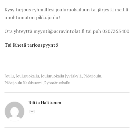
Kysy tarjous ryhmällesi jouluruokailuun tai järjestä meillä
unohtumaton pikkujoulu!
Ota yhteyttä myynti@acravintolat.fi tai puh 0207353400
Tai lähetä tarjouspyyntö
Joulu
Jouluruokailu
Jouluruokailu Jyväskylä
Pikkujoulu
,
,
,
,
Pikkujoulu Keskisuomi
Ryhmäruokailu
,
Riitta Halttunen