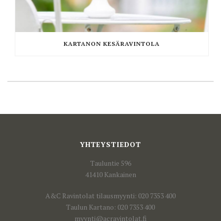
KARTANON KESÄRAVINTOLA
YHTEYSTIEDOT
Tauluntie 596
41410 Kankainen
A&C Ravintolat tilausmyynti: 020 7353 400
Taulun Kartano: 020 7353 400
myynti@acravintolat.fi