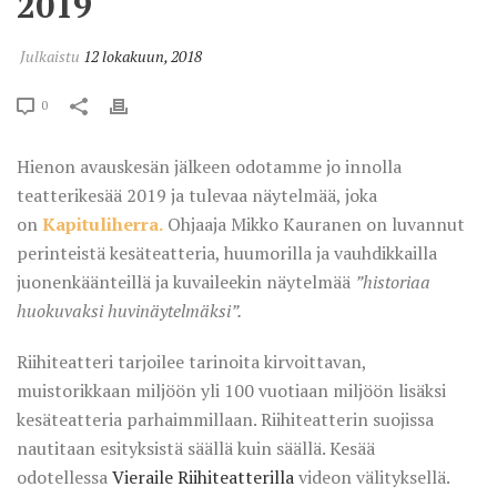
2019
Julkaistu
12 lokakuun, 2018
0
Hienon avauskesän jälkeen odotamme jo innolla
teatterikesää 2019 ja tulevaa näytelmää, joka
on
Kapituliherra.
Ohjaaja Mikko Kauranen on luvannut
perinteistä kesäteatteria, huumorilla ja vauhdikkailla
juonenkäänteillä ja kuvaileekin näytelmää
”historiaa
huokuvaksi huvinäytelmäksi”.
Riihiteatteri tarjoilee tarinoita kirvoittavan,
muistorikkaan miljöön yli 100 vuotiaan miljöön lisäksi
kesäteatteria parhaimmillaan. Riihiteatterin suojissa
nautitaan esityksistä säällä kuin säällä. Kesää
odotellessa
Vieraile Riihiteatterilla
videon välityksellä.